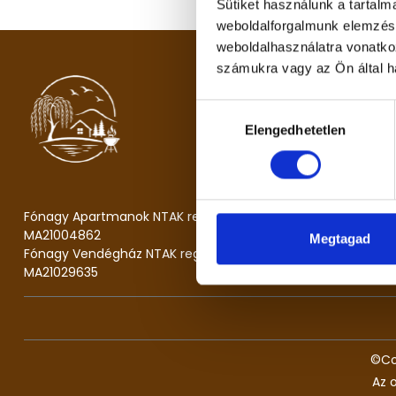
Sütiket használunk a tartal
weboldalforgalmunk elemzésé
weboldalhasználatra vonatko
számukra vagy az Ön által ha
OLDALAK
Főoldal
Hozzájárulás
Elengedhetetlen
kiválasztása
Grill műhely
Galéria
Fónagy Apartmanok NTAK regisztrációs szám:
MA21004862
Megtagad
Fónagy Vendégház NTAK regisztrációs szám:
MA21029635
©Co
Az 