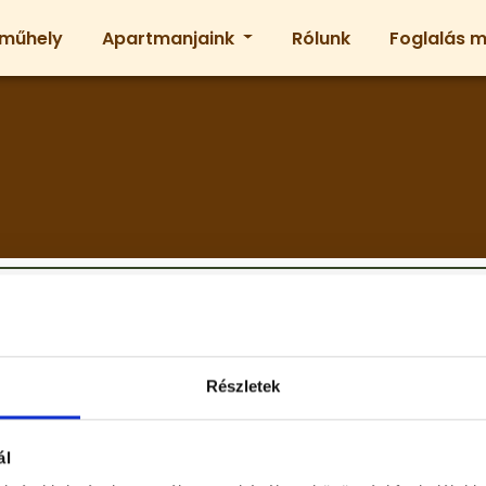
l műhely
Apartmanjaink
Rólunk
Foglalás 
Termékek feltöltése folyamatban!
Részletek
ál