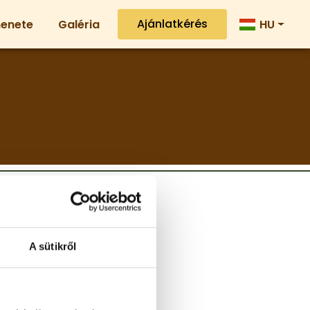
Ajánlatkérés
menete
Galéria
HU
A sütikről