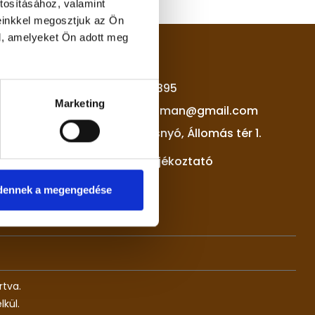
tosításához, valamint
einkkel megosztjuk az Ön
l, amelyeket Ön adott meg
KAPCSOLAT
+36 30 815 7395
Marketing
fonagyapartman@gmail.com
3349 Nagyvisnyó, Állomás tér 1.
Adatvédelmi tájékoztató
dennek a megengedése
rtva.
kül.