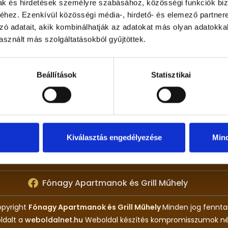
mak és hirdetések személyre szabásához, közösségi funkciók biz
hez. Ezenkívül közösségi média-, hirdető- és elemező partner
zó adatait, akik kombinálhatják az adatokat más olyan adatokka
sznált más szolgáltatásokból gyűjtöttek.
APARTMANJAINK
Eper Apartman
Beállítások
Statisztikai
Lime Apartman
Ananász Apartman
Áfonya Apartman
Cseresznye Apartman
Kiválasztás engedélyezése
Min
Fónagy Apartmanok és Grill Műhely
pyright
Fónagy Apartmanok és Grill Műhely
Minden jog fennta
oldalt a
weboldalnet.hu
Weboldal készítés kompromisszumok nél